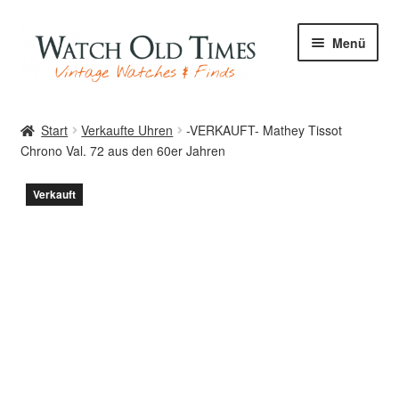
Zur
Zum
Menü
Navigation
Inhalt
springen
springen
Start
Start
Verkaufte Uhren
-VERKAUFT- Mathey Tissot
Chrono Val. 72 aus den 60er Jahren
Uhren
Verkauft
Ihre Uhr
Archiv