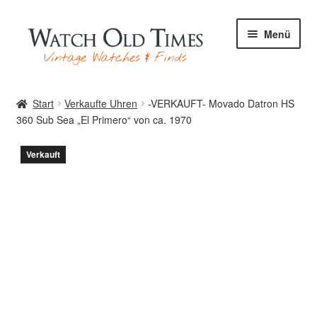
Zur
Zum
Menü
Navigation
Inhalt
springen
springen
Start
Start
Verkaufte Uhren
-VERKAUFT- Movado Datron HS
360 Sub Sea „El Primero“ von ca. 1970
Uhren
Verkauft
Ihre Uhr
Archiv