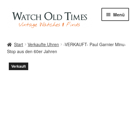
Zur
Zum
Menü
Navigation
Inhalt
springen
springen
Start
Start
Verkaufte Uhren
-VERKAUFT- Paul Garnier Minu-
Stop aus den 60er Jahren
Uhren
Verkauft
Ihre Uhr
Archiv