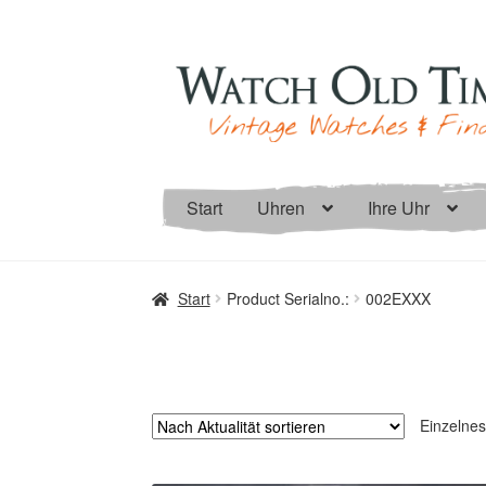
Zur
Zum
Navigation
Inhalt
springen
springen
Start
Uhren
Ihre Uhr
Start
Product Serialno.:
002EXXX
Einzelnes