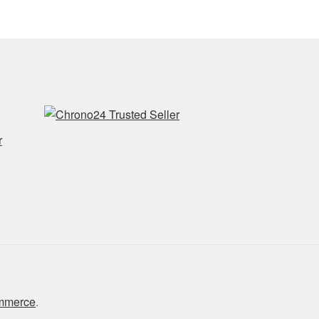
r
ommerce
.