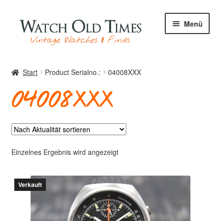
Zur
Zum
Menü
Navigation
Inhalt
springen
springen
Start
Start
Product Serialno.:
04008XXX
04008XXX
Uhren
Ihre Uhr
Einzelnes Ergebnis wird angezeigt
Verkauft
Archiv