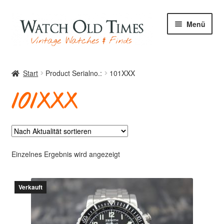
Zur
Zum
Menü
Navigation
Inhalt
springen
springen
Start
Start
Product Serialno.:
101XXX
101XXX
Uhren
Ihre Uhr
Einzelnes Ergebnis wird angezeigt
Verkauft
Archiv