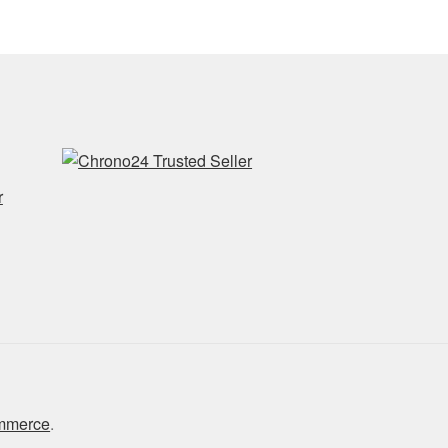
r
ommerce
.