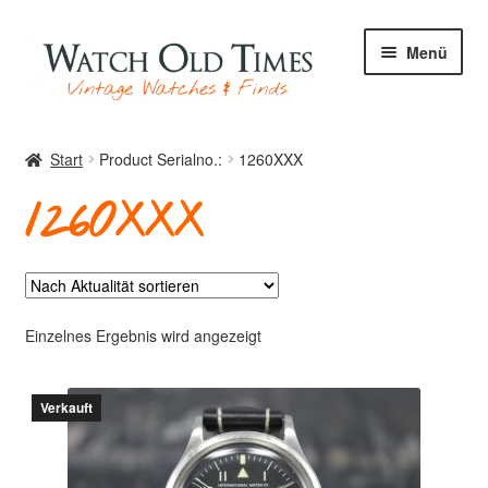
Zur
Zum
Menü
Navigation
Inhalt
springen
springen
Start
Start
Product Serialno.:
1260XXX
1260XXX
Uhren
Ihre Uhr
Einzelnes Ergebnis wird angezeigt
Verkauft
Archiv