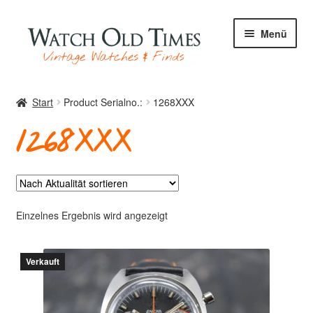
Zur
Zum
Menü
Navigation
Inhalt
springen
springen
Start
Start
Product Serialno.:
1268XXX
1268XXX
Uhren
Ihre Uhr
Einzelnes Ergebnis wird angezeigt
Verkauft
Archiv