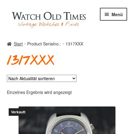
Zur
Zum
Menü
Navigation
Inhalt
springen
springen
Start
Start
Product Serialno.:
1317XXX
1317XXX
Uhren
Ihre Uhr
Einzelnes Ergebnis wird angezeigt
Verkauft
Archiv