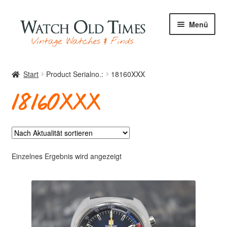
Zur
Zum
Menü
Navigation
Inhalt
springen
springen
Start
Start
Product Serialno.:
18160XXX
18160XXX
Uhren
Ihre Uhr
Einzelnes Ergebnis wird angezeigt
Archiv