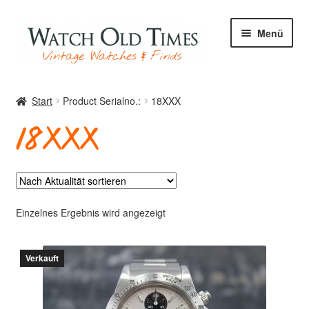
Zur
Zum
Menü
Navigation
Inhalt
springen
springen
Start
Start
Product Serialno.:
18XXX
18XXX
Uhren
Ihre Uhr
Einzelnes Ergebnis wird angezeigt
Verkauft
Archiv