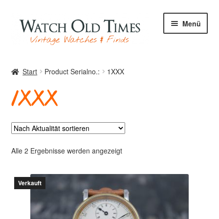
Zur
Zum
Menü
Navigation
Inhalt
springen
springen
Start
Start
Product Serialno.:
1XXX
1XXX
Uhren
Ihre Uhr
Nach
Alle 2 Ergebnisse werden angezeigt
Aktualität
sortiert
Verkauft
Archiv