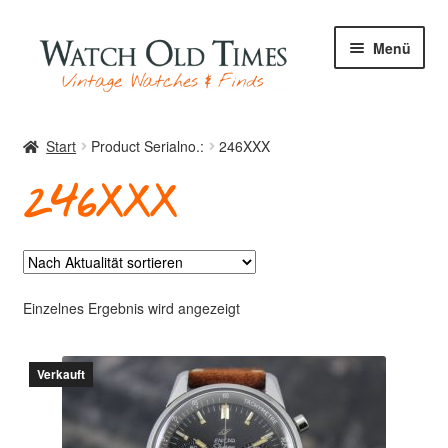
Zur
Zum
Menü
Navigation
Inhalt
springen
springen
Start
Start
Product Serialno.:
246XXX
246XXX
Uhren
Ihre Uhr
Einzelnes Ergebnis wird angezeigt
Verkauft
Archiv