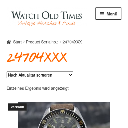
Zur
Zum
Menü
Navigation
Inhalt
springen
springen
Start
Start
Product Serialno.:
24704XXX
24704XXX
Uhren
Ihre Uhr
Einzelnes Ergebnis wird angezeigt
Verkauft
Archiv