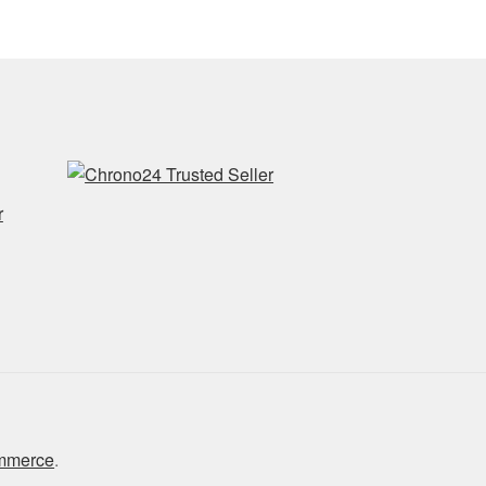
r
ommerce
.