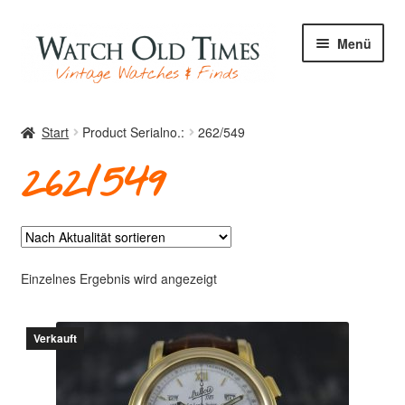
Zur
Zum
Menü
Navigation
Inhalt
springen
springen
Start
Start
Product Serialno.:
262/549
262/549
Uhren
Ihre Uhr
Einzelnes Ergebnis wird angezeigt
Verkauft
Archiv