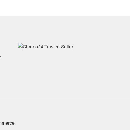
r
ommerce
.