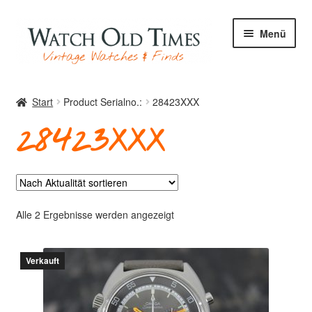
Zur
Zum
Menü
Navigation
Inhalt
springen
springen
Start
Start
Product Serialno.:
28423XXX
28423XXX
Uhren
Ihre Uhr
Nach
Alle 2 Ergebnisse werden angezeigt
Aktualität
sortiert
Verkauft
Archiv