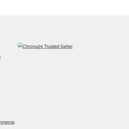
r
ommerce
.