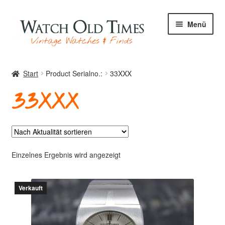
Zur
Zum
Menü
Navigation
Inhalt
springen
springen
Start
Start
Product Serialno.:
33XXX
33XXX
Uhren
Ihre Uhr
Einzelnes Ergebnis wird angezeigt
Verkauft
Archiv