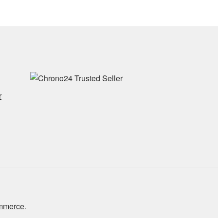
r
ommerce
.