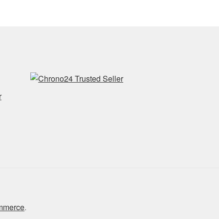
r
ommerce
.