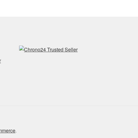
r
ommerce
.