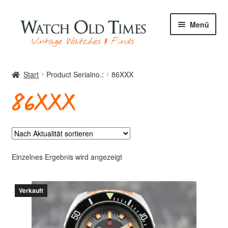
Zur
Zum
Menü
Navigation
Inhalt
springen
springen
Start
Start
Product Serialno.:
86XXX
86XXX
Uhren
Ihre Uhr
Einzelnes Ergebnis wird angezeigt
Verkauft
Archiv