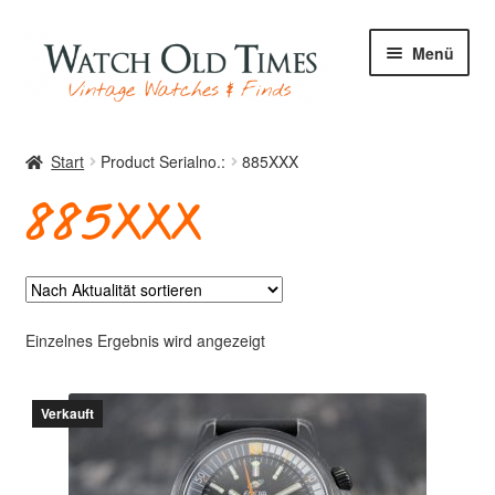
Zur
Zum
Menü
Navigation
Inhalt
springen
springen
Start
Start
Product Serialno.:
885XXX
885XXX
Uhren
Ihre Uhr
Einzelnes Ergebnis wird angezeigt
Verkauft
Archiv