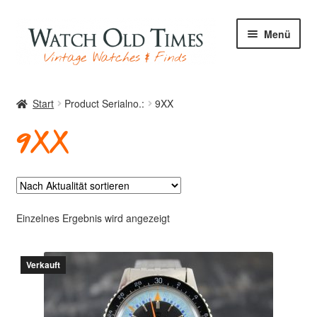
Zur
Zum
Menü
Navigation
Inhalt
springen
springen
Start
Start
Product Serialno.:
9XX
9XX
Uhren
Ihre Uhr
Einzelnes Ergebnis wird angezeigt
Verkauft
Archiv