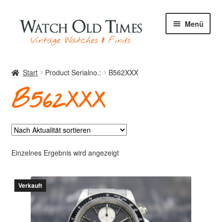
Zur
Zum
Menü
Navigation
Inhalt
springen
springen
Start
Start
Product Serialno.:
B562XXX
B562XXX
Uhren
Ihre Uhr
Einzelnes Ergebnis wird angezeigt
Verkauft
Archiv