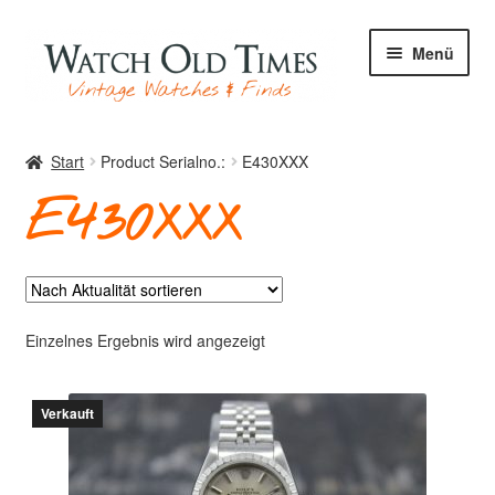
Zur
Zum
Menü
Navigation
Inhalt
springen
springen
Start
Start
Product Serialno.:
E430XXX
E430XXX
Uhren
Ihre Uhr
Einzelnes Ergebnis wird angezeigt
Verkauft
Archiv