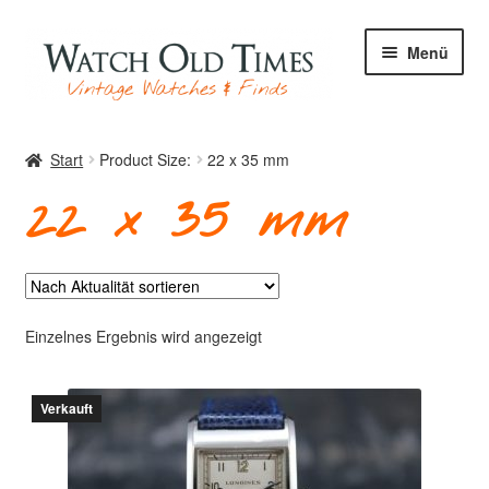
Zur
Zum
Menü
Navigation
Inhalt
springen
springen
Start
Start
Product Size:
22 x 35 mm
22 x 35 mm
Uhren
Ihre Uhr
Einzelnes Ergebnis wird angezeigt
Verkauft
Archiv