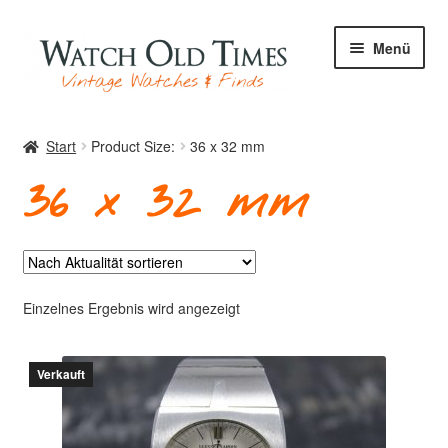
Zur
Zum
Menü
Navigation
Inhalt
springen
springen
Start
Start
Product Size:
36 x 32 mm
36 x 32 mm
Uhren
Ihre Uhr
Einzelnes Ergebnis wird angezeigt
Verkauft
Archiv