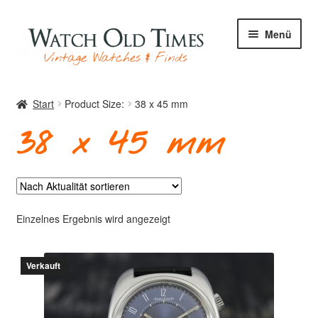
Zur
Zum
Menü
Navigation
Inhalt
springen
springen
Start
Start
Product Size:
38 x 45 mm
38 x 45 mm
Uhren
Ihre Uhr
Einzelnes Ergebnis wird angezeigt
Verkauft
Archiv