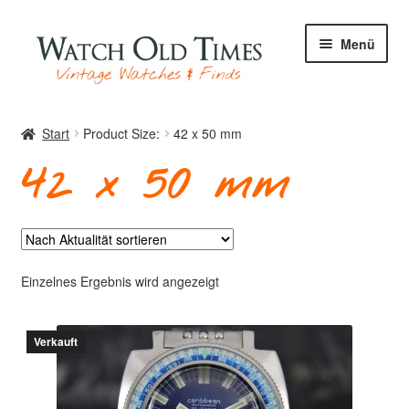
Zur
Zum
Menü
Navigation
Inhalt
springen
springen
Start
Start
Product Size:
42 x 50 mm
42 x 50 mm
Uhren
Ihre Uhr
Einzelnes Ergebnis wird angezeigt
Verkauft
Archiv