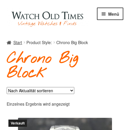
Zur
Zum
Menü
Navigation
Inhalt
springen
springen
Start
Start
Product Style:
Chrono Big Block
Chrono Big
Uhren
Block
Ihre Uhr
Einzelnes Ergebnis wird angezeigt
Archiv
Verkauft