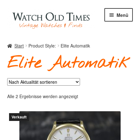
Zur
Zum
Menü
Navigation
Inhalt
springen
springen
Start
Start
Product Style:
Elite Automatik
Elite Automatik
Uhren
Ihre Uhr
Nach
Alle 2 Ergebnisse werden angezeigt
Aktualität
sortiert
Verkauft
Archiv