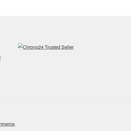
r
ommerce
.