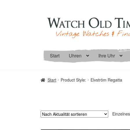
Zur
Zum
Navigation
Inhalt
springen
springen
Start
Uhren
Ihre Uhr
Start
Product Style:
Elvström Regatta
Einzelnes