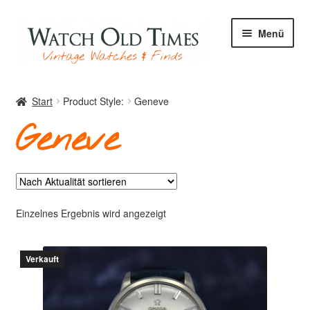
Zur
Zum
Menü
Navigation
Inhalt
springen
springen
Start
Start
Product Style:
Geneve
Geneve
Uhren
Ihre Uhr
Einzelnes Ergebnis wird angezeigt
Verkauft
Archiv