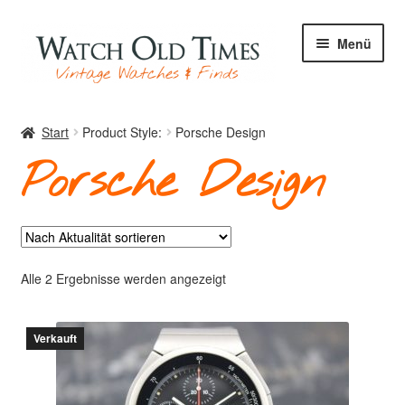
Zur
Zum
Menü
Navigation
Inhalt
springen
springen
Start
Start
Product Style:
Porsche Design
Porsche Design
Uhren
Ihre Uhr
Nach
Alle 2 Ergebnisse werden angezeigt
Aktualität
sortiert
Verkauft
Archiv