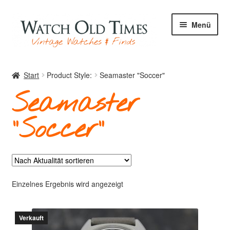
Zur
Zum
Menü
Navigation
Inhalt
springen
springen
Start
Start
Product Style:
Seamaster "Soccer"
Seamaster
Uhren
"Soccer"
Ihre Uhr
Einzelnes Ergebnis wird angezeigt
Archiv
Verkauft