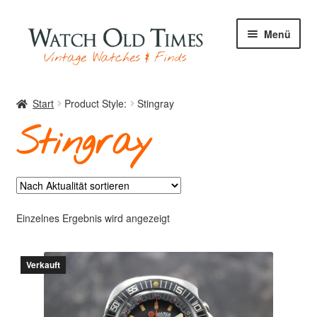
Zur
Zum
Menü
Navigation
Inhalt
springen
springen
Start
Start
Product Style:
Stingray
Stingray
Uhren
Ihre Uhr
Einzelnes Ergebnis wird angezeigt
Verkauft
Archiv