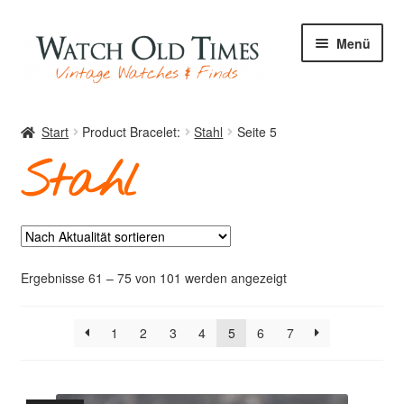
Zur
Zum
Menü
Navigation
Inhalt
springen
springen
Start
Start
Product Bracelet:
Stahl
Seite 5
Stahl
Uhren
Ihre Uhr
Nach
Ergebnisse 61 – 75 von 101 werden angezeigt
Aktualität
sortiert
1
2
3
4
5
6
7
Archiv