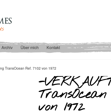
Archiv
Über mich
Kontakt
ing TransOcean Ref. 7102 von 1972
-VERKAUFT-
TransOcean 
von 1972