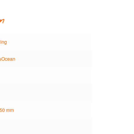
n
ling
sOcean
l
 50 mm
l