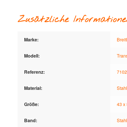
Zusätzliche Informatione
Marke:
Breit
Modell:
Tran
Referenz:
7102
Material:
Stah
Größe:
43 x
Band:
Stah