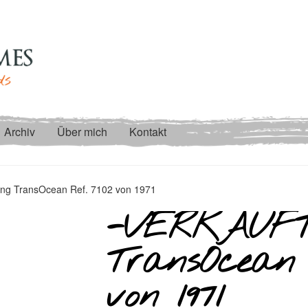
Archiv
Über mich
Kontakt
ing TransOcean Ref. 7102 von 1971
-VERKAUFT-
TransOcean 
von 1971