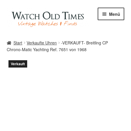
Zur
Zum
Menü
Navigation
Inhalt
springen
springen
Start
Start
Verkaufte Uhren
-VERKAUFT- Breitling CP
Chrono-Matic Yachting Ref. 7651 von 1968
Uhren
Verkauft
Ihre Uhr
Archiv