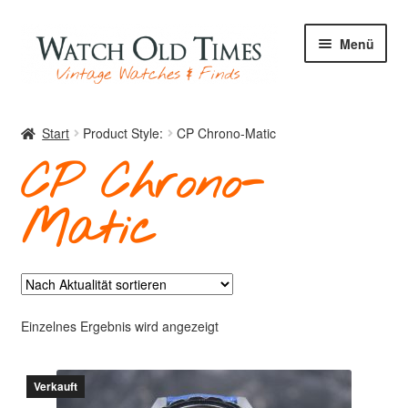
Zur
Zum
Menü
Navigation
Inhalt
springen
springen
Start
Start
Product Style:
CP Chrono-Matic
CP Chrono-
Uhren
Matic
Ihre Uhr
Einzelnes Ergebnis wird angezeigt
Archiv
Verkauft