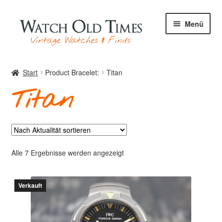
Zur
Zum
Menü
Navigation
Inhalt
springen
springen
Start
Start
Product Bracelet:
Titan
Titan
Uhren
Ihre Uhr
Nach
Alle 7 Ergebnisse werden angezeigt
Aktualität
sortiert
Verkauft
Archiv