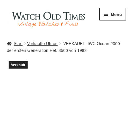
Zur
Zum
Menü
Navigation
Inhalt
springen
springen
Start
Start
Verkaufte Uhren
-VERKAUFT- IWC Ocean 2000
der ersten Generation Ref. 3500 von 1983
Uhren
Verkauft
Ihre Uhr
Archiv