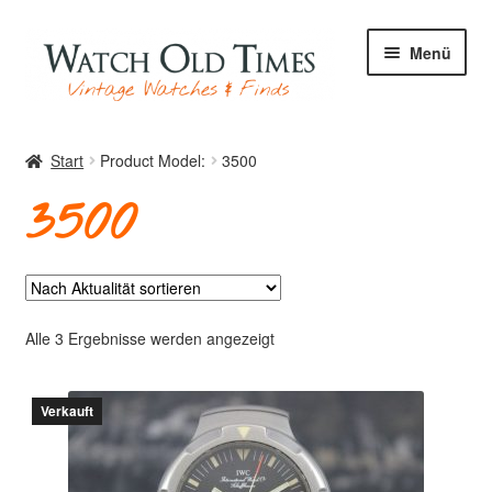
Zur
Zum
Menü
Navigation
Inhalt
springen
springen
Start
Start
Product Model:
3500
3500
Uhren
Ihre Uhr
Nach
Alle 3 Ergebnisse werden angezeigt
Aktualität
sortiert
Verkauft
Archiv