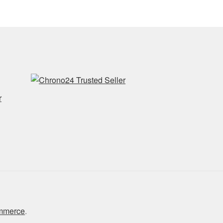
r
ommerce
.