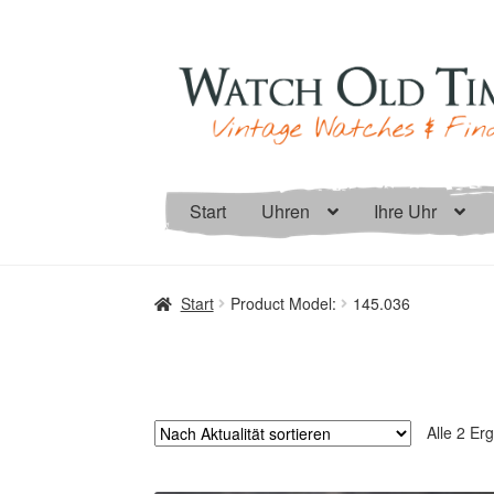
Zur
Zum
Navigation
Inhalt
springen
springen
Start
Uhren
Ihre Uhr
Start
Product Model:
145.036
Alle 2 Er