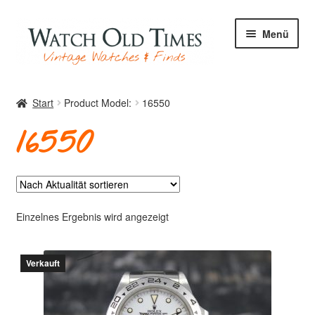
Zur
Zum
Menü
Navigation
Inhalt
springen
springen
Start
Start
Product Model:
16550
16550
Uhren
Ihre Uhr
Einzelnes Ergebnis wird angezeigt
Verkauft
Archiv